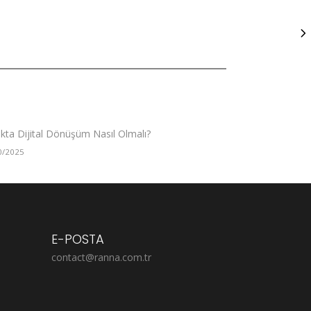
ıkta Dijital Dönüşüm Nasıl Olmalı?
0/2025
E-POSTA
contact@ranna.com.tr