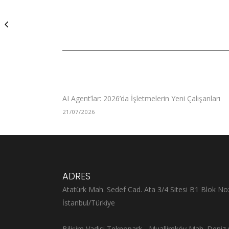
AI Agent’lar: 2026’da İşletmelerin Yeni Çalışanları
21/07/2026
ADRES
Atatürk Mah. Sedef Cad. Ata 3/4 Sitesi B1 Blok No
İstanbul/Türkiye
Bilişim Vadisi Teknopark - Muallimköy Mah. Deniz 