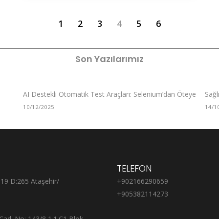
1
2
3
4
5
6
Son Yazılarımız
AI Destekli Otomatik Test Araçları: Selenium’dan Öteye
Sağl
10/12/2025
14/1
TELEFON
:19 D:265 Ataşehir/
+902166290659
+905382114273
Cad. No: 143/8 1.1.C1 Blok