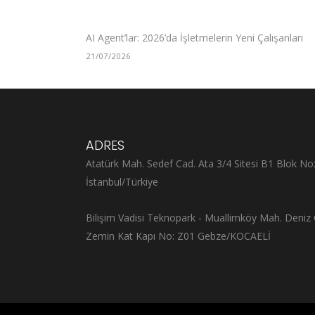
AI Agent’lar: 2026’da İşletmelerin Yeni Çalışanları
21/07/2026
ADRES
Atatürk Mah. Sedef Cad. Ata 3/4 Sitesi B1 Blok No
İstanbul/Türkiye
Bilişim Vadisi Teknopark - Muallimköy Mah. Deniz 
Zemin Kat Kapı No: Z01 Gebze/KOCAELİ