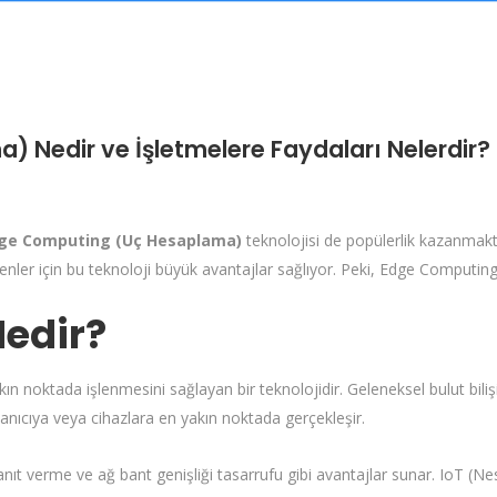
 Nedir ve İşletmelere Faydaları Nelerdir?
ge Computing (Uç Hesaplama)
teknolojisi de popülerlik kazanmakta
ler için bu teknoloji büyük avantajlar sağlıyor. Peki, Edge Computing 
edir?
ın noktada işlenmesini sağlayan bir teknolojidir. Geleneksel bulut biliş
lanıcıya veya cihazlara en yakın noktada gerçekleşir.
nıt verme ve ağ bant genişliği tasarrufu gibi avantajlar sunar. IoT (Nesn