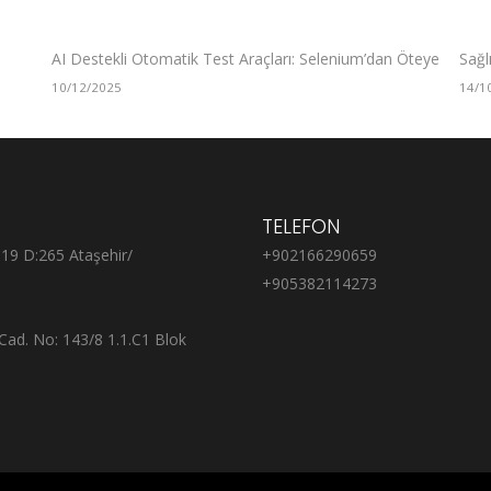
AI Destekli Otomatik Test Araçları: Selenium’dan Öteye
Sağl
10/12/2025
14/1
TELEFON
:19 D:265 Ataşehir/
+902166290659
+905382114273
Cad. No: 143/8 1.1.C1 Blok