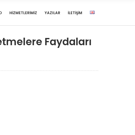
O
HIZMETLERIMIZ
YAZILAR
İLETIŞIM
tmelere Faydaları