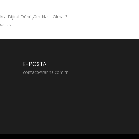
ıkta Dijital Dönüşüm Nasıl Olmalı?
0/2025
E-POSTA
contact@ranna.com.tr