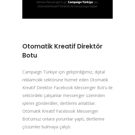
Otomatik Kreatif Direktör
Botu
Campaign Türkiye için geliştirdiğimiz, dijital
reklamcılık sektörüne hizmet eden Otomatik
Kreatif Direktör Facebook Messenger Bot’u ile
sektördeki çalışanlar messenger üzerinden
işlerini gönderdiler, dertlerini anlattılar.
Otomatik Kreatif Facebook Messenger
Bot’umuz onlara yorumlar yaptı, dertlerine
çözümler bulmaya çalıştı.