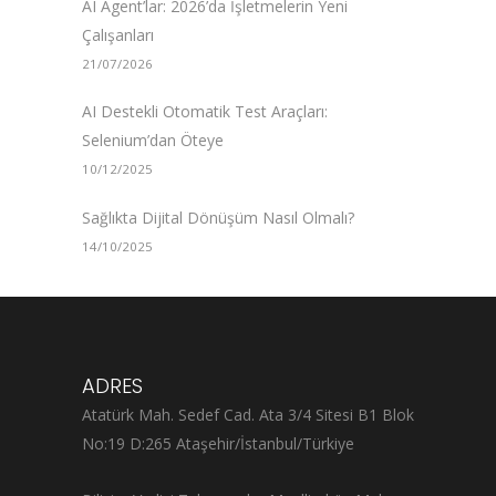
AI Agent’lar: 2026’da İşletmelerin Yeni
Çalışanları
21/07/2026
AI Destekli Otomatik Test Araçları:
Selenium’dan Öteye
10/12/2025
Sağlıkta Dijital Dönüşüm Nasıl Olmalı?
14/10/2025
ADRES
Atatürk Mah. Sedef Cad. Ata 3/4 Sitesi B1 Blok
No:19 D:265 Ataşehir/İstanbul/Türkiye