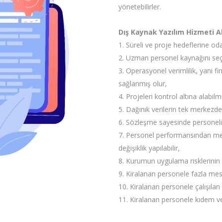
yönetebilirler.
Dış Kaynak Yazılım Hizmeti A
1. Süreli ve proje hedeflerine odak
2. Uzman personel kaynağını se
3. Operasyonel verimlilik, yani f
sağlanmış olur,
4. Projeleri kontrol altına alabi
5. Dağınık verilerin tek merkezd
6. Sözleşme sayesinde personelin
7. Personel performansından m
değişiklik yapılabilir,
8. Kurumun uygulama risklerinin 
9. Kiralanan personele fazla me
10. Kiralanan personele çalışıla
11. Kiralanan personele kıdem v