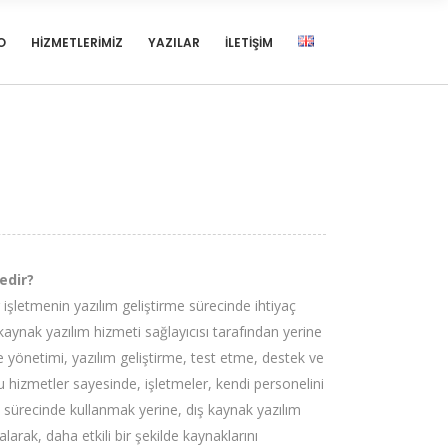
O
HIZMETLERIMIZ
YAZILAR
İLETIŞIM
edir?
r işletmenin yazılım geliştirme sürecinde ihtiyaç
aynak yazılım hizmeti sağlayıcısı tarafından yerine
je yönetimi, yazılım geliştirme, test etme, destek ve
u hizmetler sayesinde, işletmeler, kendi personelini
e sürecinde kullanmak yerine, dış kaynak yazılım
larak, daha etkili bir şekilde kaynaklarını