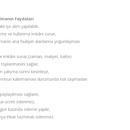
lmanın Faydaları
lı işe alım yapılabilir,
çme ve kullanma imkânı sunar,
irmanın ana faaliyet alanlarına yoğunlaşması
lme imkânı sunar,(zaman, maliyet, kalite)
e toplanmasını sağlar,
 çalışma süresi kesinleşir,
emnun kalınmaması durumunda risk taşımadan
paylaşılması sağlanır,
sai ücreti ödenmez,
n gün bazında ödeme yapılır,
eya ihbar tazminatı ödenmez.