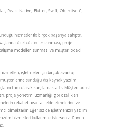
r, React Native, Flutter, Swift, Objective-C,
nduğu hizmetler ile birçok başarıya sahiptir.
tiyaçlarına özel çözümler sunması, proje
çalışma modelleri sunması ve müşteri odaklı
hizmetleri, işletmeler için birçok avantaj
müşterilerine sunduğu dış kaynak yazılım
yaçlarını tam olarak karşılamaktadır. Müşteri odaklı
i, proje yönetimi uzmanlığı gibi özellikleri
melerin rekabet avantajı elde etmelerine ve
mcı olmaktadır. Eğer siz de işletmenizin yazılım
yazılım hizmetleri kullanmak isterseniz, Ranna
iz.