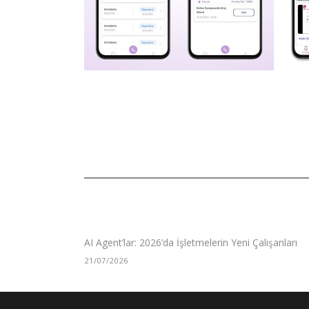
AI Agent’lar: 2026’da İşletmelerin Yeni Çalışanları
21/07/2026