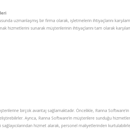
eri
unda uzmanlaşmış bir firma olarak, işletmelerin ihtiyaçlarını karşılam
ak hizmetlerini sunarak müşterilerinin ihtiyaçlarını tam olarak karşıla
şterilerine birçok avantaj sağlamaktadır. Öncelikle, Ranna Software’i
e geliştirebilirler. Ayrıca, Ranna Software’in müşterilere sunduğu hizmetl
i sağlayıcılarından hizmet alarak, personel maliyetlerinden kurtulabilirl