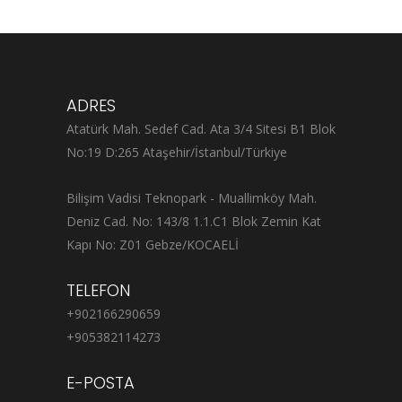
ADRES
Atatürk Mah. Sedef Cad. Ata 3/4 Sitesi B1 Blok
No:19 D:265 Ataşehir/İstanbul/Türkiye
Bilişim Vadisi Teknopark - Muallimköy Mah.
Deniz Cad. No: 143/8 1.1.C1 Blok Zemin Kat
Kapı No: Z01 Gebze/KOCAELİ
TELEFON
+902166290659
+905382114273
E-POSTA