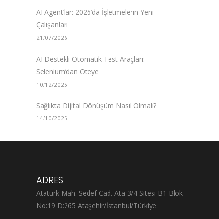
AI Agent’lar: 2026’da İşletmelerin Yeni
Çalışanları
21/07/2026
AI Destekli Otomatik Test Araçları:
Selenium’dan Öteye
10/12/2025
Sağlıkta Dijital Dönüşüm Nasıl Olmalı?
14/10/2025
ADRES
Atatürk Mah. Sedef Cad. Ata 3/4 Sitesi B1 Blok
No:19 D:265 Ataşehir/İstanbul/Türkiye