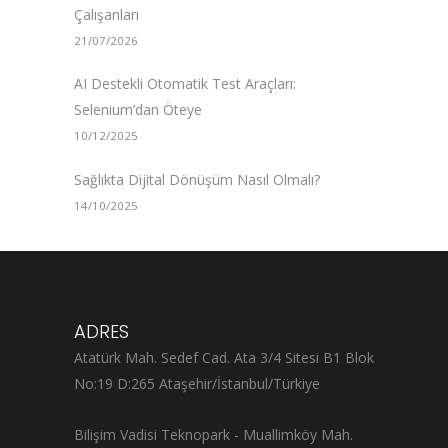
Çalışanları
21/07/2026
AI Destekli Otomatik Test Araçları:
Selenium’dan Öteye
10/12/2025
Sağlıkta Dijital Dönüşüm Nasıl Olmalı?
14/10/2025
ADRES
Atatürk Mah. Sedef Cad. Ata 3/4 Sitesi B1 Blok
No:19 D:265 Ataşehir/İstanbul/Türkiye
Bilişim Vadisi Teknopark - Muallimköy Mah.